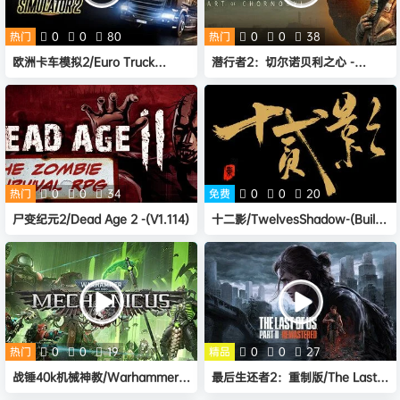
热门
0
0
80
热门
0
0
38
欧洲卡车模拟2/Euro Truck
潜行者2：切尔诺贝利之心 -
Simulator 2（ v1.55.1.5s）
(v1.5.2+全DLC)
热门
0
0
34
免费
0
0
20
尸变纪元2/Dead Age 2 -(V1.114)
十二影/TwelvesShadow-(Build
19292917)
热门
0
0
19
精品
0
0
27
战锤40k机械神教/Warhammer
最后生还者2：重制版/The Last
40,000:
of Us™ Part II Remastered -