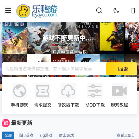
游戏不断更新中......
开通会员尊享特权
搜索
热门搜索：
最终幻想7重生：重制版
真三国无双 起源
双影奇境
天国拯救2
gta5
使命召唤
手机游戏
需求提交
修改器下载
MOD下载
游戏教程
最新更新
全部
热门游戏
slg游戏
射击游戏
查看全部