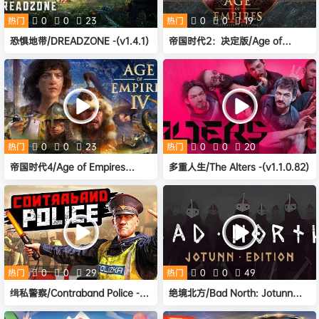
热门
0
0
23
热门
0
0
19
恐惧地带/DREADZONE -(v1.4.1)
帝国时代2：决定版/Age of
Empires II: Definitive Edition -
（ v147949集成DLC ）
热门
0
0
23
热门
0
0
20
帝国时代4/Age of Empires
多重人生/The Alters -(v1.1.0.82)
IV（v13.0.4343.0）
热门
0
0
29
热门
0
0
49
缉私警察/Contraband Police -
绝境北方/Bad North: Jotunn
（v20250715）
Edition -(Build 14637231)