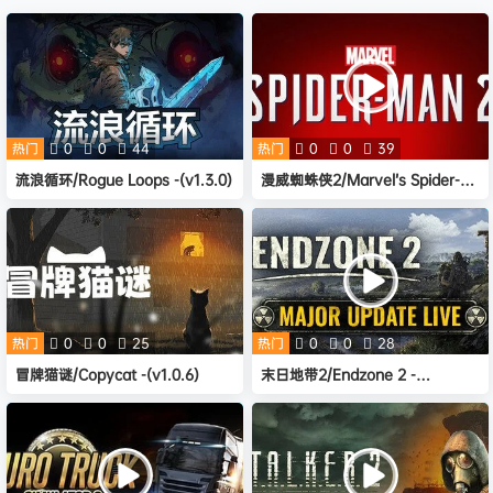
热门
0
0
44
热门
0
0
39
流浪循环/Rogue Loops -(v1.3.0)
漫威蜘蛛侠2/Marvel’s Spider-
Man 2 -(v1.520.0.0)
热门
0
0
25
热门
0
0
28
冒牌猫谜/Copycat -(v1.0.6)
末日地带2/Endzone 2 -
(v1.0.9356.17132)