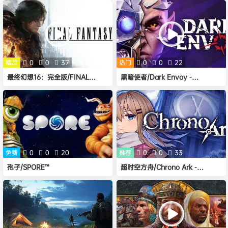
Mechanicus（v1.4.6+全DLC）
（v1.6.10721.0105）
精品
0
0
37
热门
0
0
22
最终幻想16：完全版/FINAL
黑暗使者/Dark Envoy -
FANTASY XVI -(v1.03)
(v1.5.1.73535)
免费
0
0
20
推荐
0
0
33
孢子/SPORE™
超时空方舟/Chrono Ark -
(v1.2h+全DLC)