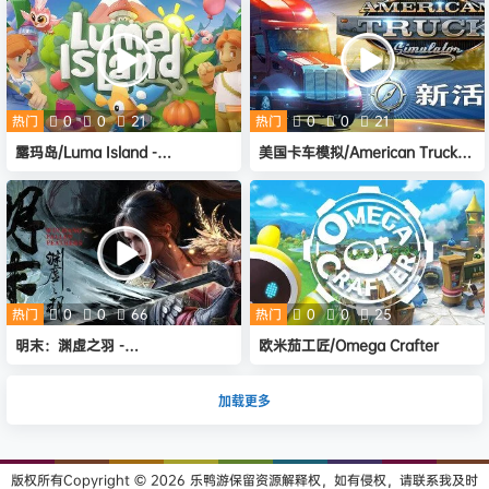
热门
0
0
21
热门
0
0
21
露玛岛/Luma Island -
美国卡车模拟/American Truck
（Build.19273119）
Simulator（v1.55.2.1s整合全
DLC）
热门
0
0
66
热门
0
0
25
明末：渊虚之羽 -
欧米茄工匠/Omega Crafter
(Build19349081)
加载更多
版权所有Copyright © 2026
乐鸭游
保留资源解释权，如有侵权，请联系我及时